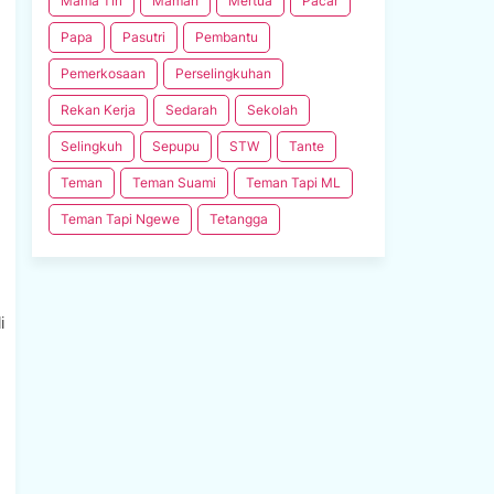
Mama Tiri
Mamah
Mertua
Pacar
Papa
Pasutri
Pembantu
Pemerkosaan
Perselingkuhan
Rekan Kerja
Sedarah
Sekolah
Selingkuh
Sepupu
STW
Tante
Teman
Teman Suami
Teman Tapi ML
Teman Tapi Ngewe
Tetangga
i