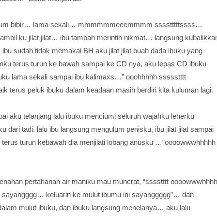
 kulum bibir… lama sekali… mmmmmmeeemmmm sssstttttssss…
ambil ku jilat jilat… ibu tambah merintih nikmat… langsung kubalikka
ibu sudah tidak memakai BH aku jilat jilat buah dada ibuku yang
ku terus turun ke bawah sampai ke CD nya, aku lepas CD ibuku
 ibuku lama sekali sampai ibu kalimaxs…” ooohhhhh ssssstttt
k terus peluk ibuku dalam keadaan masih berdiri kita kuluman lagi.
i aku telanjang lalu ibuku menciumi seluruh wajahku leherku
dari tadi. lalu ibu langsung mengulum penisku, ibu jilat jilat sampai
u terus turun kebawah dia menjilati lobang anusku …“oooowwwhhhhh
 menahan pertahanan air maniku mau muncrat, “sssstttt oooowwwhhh
 sayangggg… keluarin ke mulut ibumu ini sayanggggg”… dan
dalam mulut ibuku, dan ibuku langsung menelanya… aku lalu