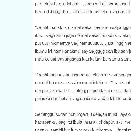
persetubuhan indah ini…, lama sekali permainan k
beri ludah lagi ibu… aku jilati terus lehernya dan 
“Oohhh nakkkkk nikmat sekali penismu sayanggg
ibu… vaginamu juga nikmat sekali rosssss… aku
buuuuu nikmatnya vaginamuuuuuu… aku inggin an
ibumu ini hamil anakmu sayanggggg dan ibu sah
mau keluar sayanggggg kita keluar bersama sa
“Oohhh buuuu aku juga mau keluarrrrr sayanggg
oooohhhh rossssss aku mencintaimu…” dan saat it
dengan air maniku… aku gigit pundak ibuku… dan k
penisku dari dalam vagina ibuku… dan kita terus
Seminggu sudah hubunganku dengan ibuku layaknya 
hadapanku, pagi itu ibuku masak di dapur, aku m
ucapku sambil kucium tengkuk lehernya… “pagi