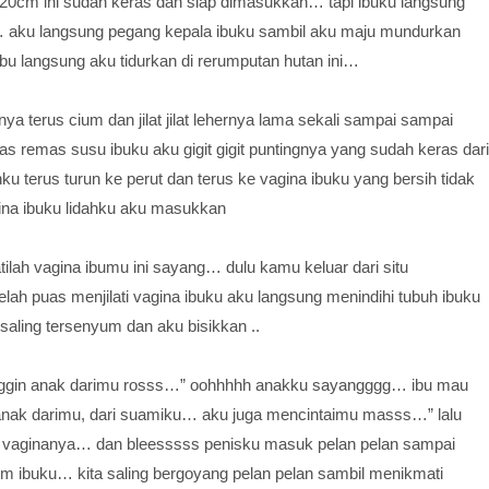
 20cm ini sudah keras dan siap dimasukkan… tapi ibuku langsung
ku langsung pegang kepala ibuku sambil aku maju mundurkan
u langsung aku tidurkan di rerumputan hutan ini…
nya terus cium dan jilat jilat lehernya lama sekali sampai sampai
 remas susu ibuku aku gigit gigit puntingnya yang sudah keras dari
u terus turun ke perut dan terus ke vagina ibuku yang bersih tidak
agina ibuku lidahku aku masukkan
lah vagina ibumu ini sayang… dulu kamu keluar dari situ
lah puas menjilati vagina ibuku aku langsung menindihi tubuh ibuku
 saling tersenyum dan aku bisikkan ..
inggin anak darimu rosss…” oohhhhh anakku sayangggg… ibu mau
anak darimu, dari suamiku… aku juga mencintaimu masss…” lalu
vaginanya… dan bleesssss penisku masuk pelan pelan sampai
im ibuku… kita saling bergoyang pelan pelan sambil menikmati