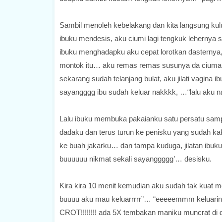
Sambil menoleh kebelakang dan kita langsung
ibuku mendesis, aku ciumi lagi tengkuk lehernya s
ibuku menghadapku aku cepat lorotkan dasternya, 
montok itu… aku remas remas susunya da ciuman
sekarang sudah telanjang bulat, aku jilati vagina
sayangggg ibu sudah keluar nakkkk, …“lalu aku nai
Lalu ibuku membuka pakaianku satu persatu sampa
dadaku dan terus turun ke penisku yang sudah kaku 
ke buah jakarku… dan tampa kuduga, jilatan ibuk
buuuuuu nikmat sekali sayanggggg’… desisku.
Kira kira 10 menit kemudian aku sudah tak kuat
buuuu aku mau keluarrrrr”… “eeeeemmm keluarin
CROT!!!!!!!! ada 5X tembakan maniku muncrat di 