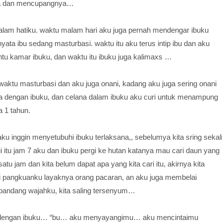
ernya dan mencupangnya…
m hatiku. waktu malam hari aku juga pernah mendengar ibuku
yata ibu sedang masturbasi. waktu itu aku terus intip ibu dan aku
ntu kamar ibuku, dan waktu itu ibuku juga kalimaxs …
u waktu masturbasi dan aku juga onani, kadang aku juga sering onani
a dengan ibuku, dan celana dalam ibuku aku curi untuk menampung
a 1 tahun.
taku inggin menyetubuhi ibuku terlaksana,, sebelumya kita sring sekal
 itu jam 7 aku dan ibuku pergi ke hutan katanya mau cari daun yang
tu jam dan kita belum dapat apa yang kita cari itu, akirnya kita
 di pangkuanku layaknya orang pacaran, an aku juga membelai
pandang wajahku, kita saling tersenyum…
a dengan ibuku… “bu… aku menyayangimu… aku mencintaimu