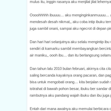
mulus itu, inggin rasanya aku menjilat jilat leh
Oooohhhhh ibuuuu… aku menginginkanmuuuu… ala
mendesah desah nikmat,, aku coba intip ibuku tern
juga sambil onani, sampai aku ngecrot di depan pi
Dan hari hari selanjutnya aku selalu mengintip ib
sendiri di kamarku sambil membayangkan bercint
air maniku,, oooh ibu… dan itu berlangsung selam
Dan tahun lalu 2010 bulan februari, akirnya cita ci
saling bercanda kayaknya orang pacaran, dan pagi
bisa untuk mengobati orang… kita berjalan sudah sa
istirahat di bawah pohon besar, ibuku ber sandar
rambutnya aku pandang wajah ibuku dan ibu juga 
Entah dari mana awalnya aku memulai berbicar