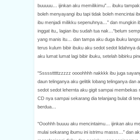
buuuuu… ijinkan aku memilikimu”… ibuku tampak
boleh menyayangi ibu tapi tidak boleh mencintai
ibu menjadi milikku sepenuhnya…” dan mungkin i
inggat itu,, lagian ibu sudah tua nak…“belum sem
yang manis itu… dan tampa aku duga ibuku lang
terus kulum bibir ibuku aku sedot sedot lidahnya dan
aku lumat lumat lagi bibir ibuku, setelah bibirku 
“Ssssstttttzzzzz oooohhhh nakkkk ibu juga say
daun telinganya aku gelitik lobang telinganya dan 
sedot sedot lehernta aku gigit sampai membekas
CD nya sampai sekarang dia telanjang bulat di te
berdua…
“Ooohhh buuuu aku mencintaimu… ijinkan aku m
mulai sekarang ibumu ini istrimu masss…” dan aku