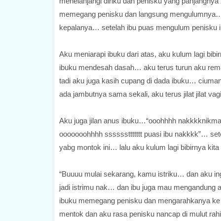
menelanjangi diriku dan penisku yang panjangnya
memegang penisku dan langsung mengulumnya… a
kepalanya… setelah ibu puas mengulum penisku ib
Aku meniarapi ibuku dari atas, aku kulum lagi bibir
ibuku mendesah dasah… aku terus turun aku remas
tadi aku juga kasih cupang di dada ibuku… ciumank
ada jambutnya sama sekali, aku terus jilat jilat v
Aku juga jilan anus ibuku…“ooohhhh nakkkknikmati
ooooooohhhh ssssssttttttt puasi ibu nakkkk”… sete
yabg montok ini… lalu aku kulum lagi bibirnya kita
“Buuuu mulai sekarang, kamu istriku… dan aku 
jadi istrimu nak… dan ibu juga mau mengandung 
ibuku memegang penisku dan mengarahkanya ke 
mentok dan aku rasa penisku nancap di mulut rah