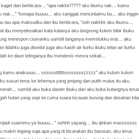
 kaget dan berbicara… “apa nakkk!???? aku ibumu nak… kamu
 ibu nak…” “kenapa buuuu… aku sanggat mencintaimu bu… aku inggin
bu tau apa maksudku dan ibu berbicara, “ooh nakkkk aku ibumu…
pat ibu menyelesaikan kata katanya aku langsung kulum bibir ibuku
sung merespon ciumanku sambil tanganya memelukku erat… aku
 lidahku juga disedot juga aku kasih air liurku ibuku telan air liurku
pindah ke daun telinganya ibu mendesis mesra sekali…
ang kamu anakuuuu… ssssssttttttsssssssszzzzz” aku kulum kulum
aku susuri terus ke lehernya yang jenjang dan putih mulus itu aku
 merah… sambil aku buka daster ibuku dan aku buka kutangnya teru
ngah hutan yang sepi ini cuma suara kicauan burung dan desahan kita
enjadi suamimu ya buuuu…” oohhh sayang… ibu ijinkan masssssss
 makin tegang saja apa yang di bicarakan ibu barusan, aku terus