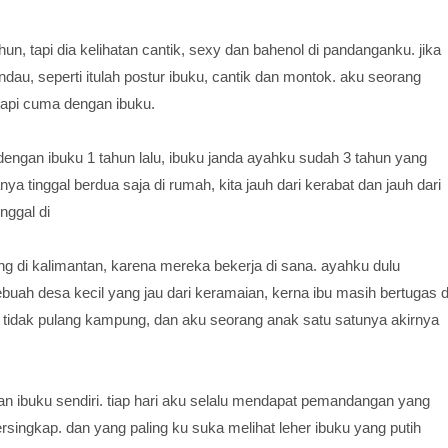
, tapi dia kelihatan cantik, sexy dan bahenol di pandanganku. jika
andau, seperti itulah postur ibuku, cantik dan montok. aku seorang
tapi cuma dengan ibuku.
ngan ibuku 1 tahun lalu, ibuku janda ayahku sudah 3 tahun yang
ya tinggal berdua saja di rumah, kita jauh dari kerabat dan jauh dari
nggal di
 di kalimantan, karena mereka bekerja di sana. ayahku dulu
ebuah desa kecil yang jau dari keramaian, kerna ibu masih bertugas d
 tidak pulang kampung, dan aku seorang anak satu satunya akirnya
ngan ibuku sendiri. tiap hari aku selalu mendapat pemandangan yang
tersingkap. dan yang paling ku suka melihat leher ibuku yang putih