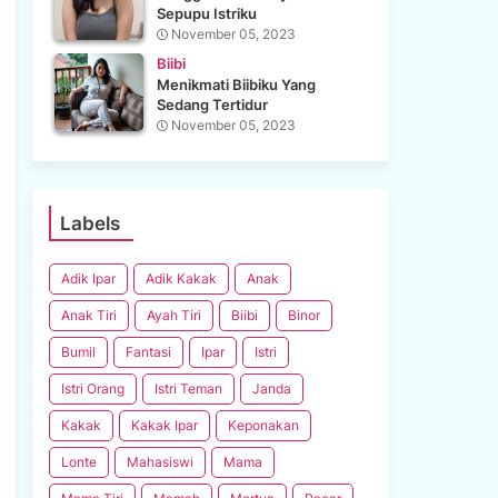
Sepupu Istriku
November 05, 2023
Biibi
Menikmati Biibiku Yang
Sedang Tertidur
November 05, 2023
Labels
Adik Ipar
Adik Kakak
Anak
Anak Tiri
Ayah Tiri
Biibi
Binor
Bumil
Fantasi
Ipar
Istri
Istri Orang
Istri Teman
Janda
Kakak
Kakak Ipar
Keponakan
Lonte
Mahasiswi
Mama