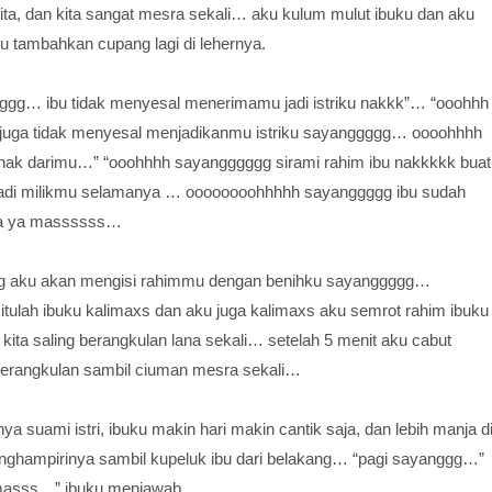
ita, dan kita sangat mesra sekali… aku kulum mulut ibuku dan aku
aku tambahkan cupang lagi di lehernya.
ggg… ibu tidak menyesal menerimamu jadi istriku nakkk”… “ooohhh
 juga tidak menyesal menjadikanmu istriku sayanggggg… oooohhhh
ak darimu…” “ooohhhh sayangggggg sirami rahim ibu nakkkkk buat
 jadi milikmu selamanya … oooooooohhhhh sayanggggg ibu sudah
ma ya massssss…
gg aku akan mengisi rahimmu dengan benihku sayanggggg…
ulah ibuku kalimaxs dan aku juga kalimaxs aku semrot rahim ibuku
ita saling berangkulan lana sekali… setelah 5 menit aku cabut
 berangkulan sambil ciuman mesra sekali…
suami istri, ibuku makin hari makin cantik saja, dan lebih manja d
enghampirinya sambil kupeluk ibu dari belakang… “pagi sayanggg…”
 masss…” ibuku menjawab.