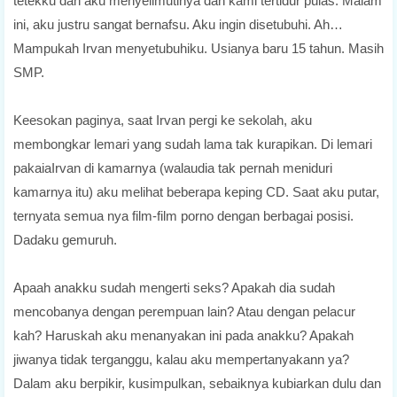
tetekku dan aku menyelimutinya dan kami tertidur pulas. Malam
ini, aku justru sangat bernafsu. Aku ingin disetubuhi. Ah…
Mampukah Irvan menyetubuhiku. Usianya baru 15 tahun. Masih
SMP.
Keesokan paginya, saat Irvan pergi ke sekolah, aku
membongkar lemari yang sudah lama tak kurapikan. Di lemari
pakaiaIrvan di kamarnya (walaudia tak pernah meniduri
kamarnya itu) aku melihat beberapa keping CD. Saat aku putar,
ternyata semua nya film-film porno dengan berbagai posisi.
Dadaku gemuruh.
Apaah anakku sudah mengerti seks? Apakah dia sudah
mencobanya dengan perempuan lain? Atau dengan pelacur
kah? Haruskah aku menanyakan ini pada anakku? Apakah
jiwanya tidak terganggu, kalau aku mempertanyakann ya?
Dalam aku berpikir, kusimpulkan, sebaiknya kubiarkan dulu dan