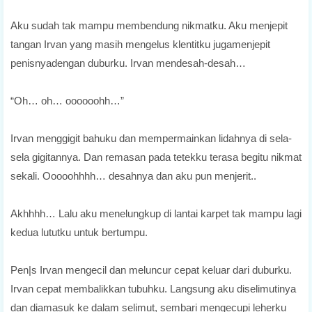
Aku sudah tak mampu membendung nikmatku. Aku menjepit
tangan Irvan yang masih mengelus klentitku jugamenjepit
penisnyadengan duburku. Irvan mendesah-desah…
“Oh… oh… oooooohh…”
Irvan menggigit bahuku dan mempermainkan lidahnya di sela-
sela gigitannya. Dan remasan pada tetekku terasa begitu nikmat
sekali. Ooooohhhh… desahnya dan aku pun menjerit..
Akhhhh… Lalu aku menelungkup di lantai karpet tak mampu lagi
kedua lututku untuk bertumpu.
Pen|s Irvan mengecil dan meluncur cepat keluar dari duburku.
Irvan cepat membalikkan tubuhku. Langsung aku diselimutinya
dan diamasuk ke dalam selimut, sembari mengecupi leherku