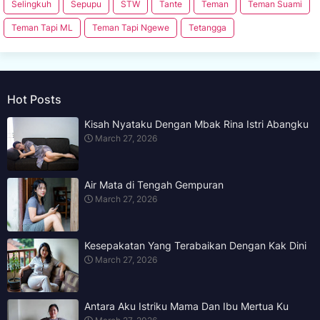
Selingkuh
Sepupu
STW
Tante
Teman
Teman Suami
Teman Tapi ML
Teman Tapi Ngewe
Tetangga
Hot Posts
Kisah Nyataku Dengan Mbak Rina Istri Abangku
March 27, 2026
Air Mata di Tengah Gempuran
March 27, 2026
Kesepakatan Yang Terabaikan Dengan Kak Dini
March 27, 2026
Antara Aku Istriku Mama Dan Ibu Mertua Ku