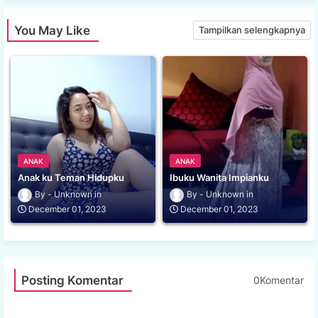
You May Like
Tampilkan selengkapnya
ANAK
ANAK
Anak ku Teman Hidupku
Ibuku Wanita Impianku
Unknown
Unknown
December 01, 2023
December 01, 2023
Posting Komentar
0Komentar