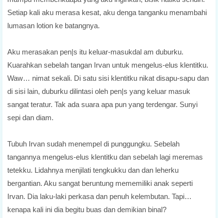
Setiap kali aku merasa kesat, aku denga tanganku menambahi
lumasan lotion ke batangnya.
Aku merasakan pen|s itu keluar-masukdal am duburku.
Kuarahkan sebelah tangan Irvan untuk mengelus-elus klentitku.
Waw… nimat sekali. Di satu sisi klentitku nikat disapu-sapu dan
di sisi lain, duburku dilintasi oleh pen|s yang keluar masuk
sangat teratur. Tak ada suara apa pun yang terdengar. Sunyi
sepi dan diam.
Tubuh Irvan sudah menempel di punggungku. Sebelah
tangannya mengelus-elus klentitku dan sebelah lagi meremas
tetekku. Lidahnya menjilati tengkukku dan dan leherku
bergantian. Aku sangat beruntung mememiliki anak seperti
Irvan. Dia laku-laki perkasa dan penuh kelembutan. Tapi…
kenapa kali ini dia begitu buas dan demikian binal?