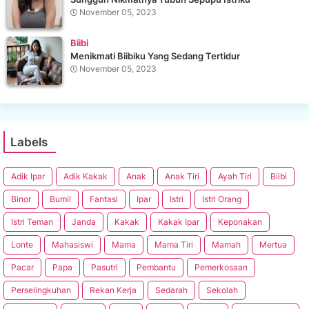
November 05, 2023
Biibi
Menikmati Biibiku Yang Sedang Tertidur
November 05, 2023
Labels
Adik Ipar
Adik Kakak
Anak
Anak Tiri
Ayah Tiri
Biibi
Binor
Bumil
Fantasi
Ipar
Istri
Istri Orang
Istri Teman
Janda
Kakak
Kakak Ipar
Keponakan
Lonte
Mahasiswi
Mama
Mama Tiri
Mamah
Mertua
Pacar
Papa
Pasutri
Pembantu
Pemerkosaan
Perselingkuhan
Rekan Kerja
Sedarah
Sekolah