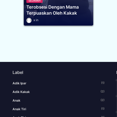
SEDARAH
Terobsesi Dengan Mama
Terpuaskan Oleh Kakak
x
Label
(1)
Adik Ipar
(2)
Adik Kakak
(2)
Anak
(1)
Anak Tiri