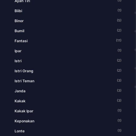
(1)
Ayah Tiri
(1)
Biibi
(5)
Binor
(2)
Bumil
(11)
Fantasi
(1)
Ipar
(2)
Istri
(2)
Istri Orang
(3)
Istri Teman
(3)
Janda
(3)
Kakak
(1)
Kakak Ipar
(1)
Keponakan
(1)
Lonte