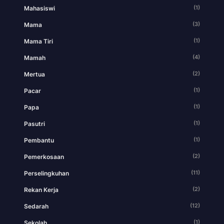
(1)
Mahasiswi
(3)
Mama
(1)
Mama Tiri
(4)
Mamah
(2)
Mertua
(1)
Pacar
(1)
Papa
(1)
Pasutri
(1)
Pembantu
(2)
Pemerkosaan
(11)
Perselingkuhan
(2)
Rekan Kerja
(12)
Sedarah
(1)
Sekolah