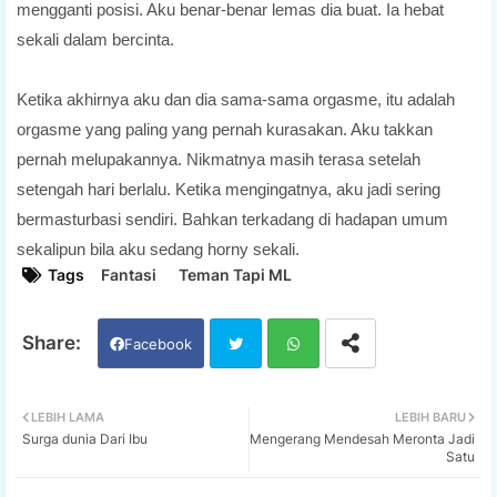
mengganti posisi. Aku benar-benar lemas dia buat. Ia hebat
sekali dalam bercinta.
Ketika akhirnya aku dan dia sama-sama orgasme, itu adalah
orgasme yang paling yang pernah kurasakan. Aku takkan
pernah melupakannya. Nikmatnya masih terasa setelah
setengah hari berlalu. Ketika mengingatnya, aku jadi sering
bermasturbasi sendiri. Bahkan terkadang di hadapan umum
sekalipun bila aku sedang horny sekali.
Tags
Fantasi
Teman Tapi ML
Facebook
Twi
Wh
LEBIH LAMA
LEBIH BARU
Surga dunia Dari Ibu
Mengerang Mendesah Meronta Jadi
tter
ats
Satu
app