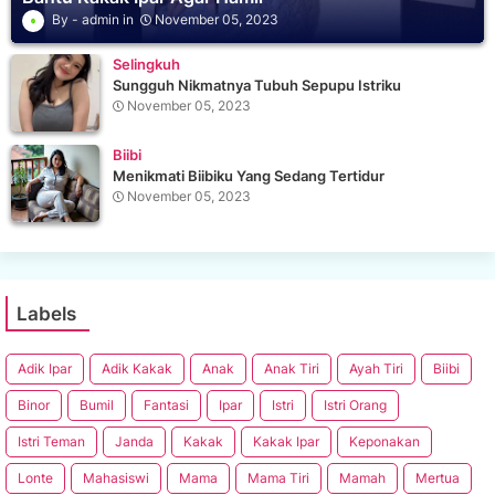
admin
November 05, 2023
Selingkuh
Sungguh Nikmatnya Tubuh Sepupu Istriku
November 05, 2023
Biibi
Menikmati Biibiku Yang Sedang Tertidur
November 05, 2023
Labels
Adik Ipar
Adik Kakak
Anak
Anak Tiri
Ayah Tiri
Biibi
Binor
Bumil
Fantasi
Ipar
Istri
Istri Orang
Istri Teman
Janda
Kakak
Kakak Ipar
Keponakan
Lonte
Mahasiswi
Mama
Mama Tiri
Mamah
Mertua