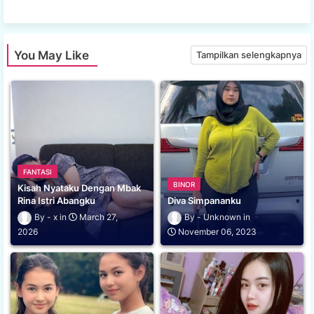
You May Like
Tampilkan selengkapnya
FANTASI
BINOR
Kisah Nyataku Dengan Mbak
Rina Istri Abangku
Diva Simpananku
x
March 27,
Unknown
2026
November 06, 2023