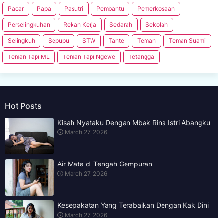
Pacar
Papa
Pasutri
Pembantu
Pemerkosaan
Perselingkuhan
Rekan Kerja
Sedarah
Sekolah
Selingkuh
Sepupu
STW
Tante
Teman
Teman Suami
Teman Tapi ML
Teman Tapi Ngewe
Tetangga
Hot Posts
Kisah Nyataku Dengan Mbak Rina Istri Abangku
March 27, 2026
Air Mata di Tengah Gempuran
March 27, 2026
Kesepakatan Yang Terabaikan Dengan Kak Dini
March 27, 2026